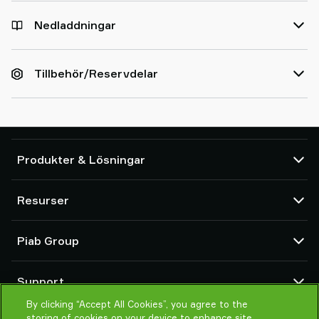
Nedladdningar
Tillbehör/Reservdelar
Produkter & Lösningar
Vakuumpumpar och ejektorer
Resurser
Sugkoppar och mjuka gripdon
Komponenter för robotverktyg (EOAT)
CAD-center
Piab Group
Plocklösningar för robotar och cobotar
Produktkonfigurator
System- och applikationstillbehör
Försäljningsvillkor
Om oss
Vakuumtransportörer för pulver och bulk
Support
Integritetspolicy
Global organisation
Uppförandekod
By clicking “Accept All Cookies”, you agree to the
Kontakta oss
storing of cookies on your device to enhance site