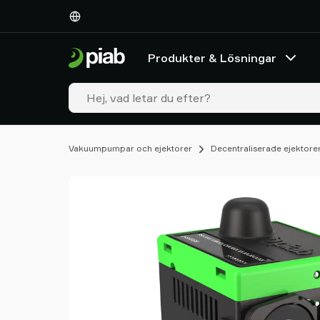
Produkter
&
Lösningar
Produkter & Lösningar
Industrier
Våra
teknologier
Resources
Om
Vakuumpumpar och ejektorer
Decentraliserade ejektore
Piab
Piab
Group
Kontakta
oss
Support
Hitta
våra
partners
Old