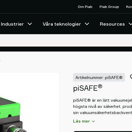
Om Piab
Piab Group
Ko
Industrier
Våra teknologier
Resources
r
Artikelnummer: piSAFE®
®
piSAFE
piSAFE® är en lätt vakuumeje
högsta nivå av säkerhet, produk
sin vakuumsäkerhetsbackvent
baserade vakuumpumpen vakuum
Läs mer
även om ett system- eller str
piSAFE® särskilt lämplig för 