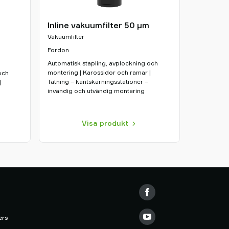
Inline vakuumfilter 50 µm
Vakuumfilter
Fordon
Automatisk stapling, avplockning och
montering | Karossidor och ramar |
och
Tätning – kantskärningsstationer –
|
invändig och utvändig montering
Visa produkt
ers