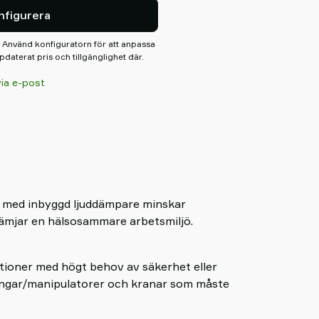
och mycket mer. Se avsnittet
nfigurera
. Använd konfiguratorn för att anpassa
pdaterat pris och tillgänglighet där.
via e-post
 med inbyggd ljuddämpare minskar
rämjar en hälsosammare arbetsmiljö.
tioner med högt behov av säkerhet eller
ngar/manipulatorer och kranar som måste