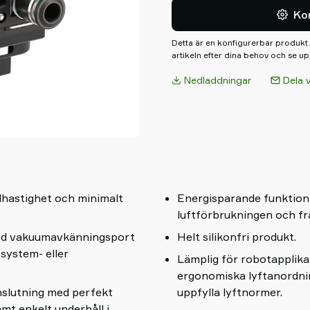
såsom glas, karossmontering 
Ko
Industrier nedan.
Detta är en konfigurerbar produkt
artikeln efter dina behov och se up
Nedladdningar
Dela 
elhastighet och minimalt
Energisparande funktion
luftförbrukningen och f
med vakuumavkänningsport
Helt silikonfri produkt.
 system- eller
Lämplig för robotapplika
ergonomiska lyftanordni
slutning med perfekt
uppfylla lyftnormer.
amt enkelt underhåll i