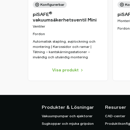
Konfigurerbar
Ko
®
piSAFE
piSA
vakuumsäkerhetsventil Mini
Monter
Ventiler
Fordon
Fordon
Automatisk stapling, avplockning och
montering | Karossidor och ramar |
Tätning – kantskärningsstationer –
invändig och utvändig montering
Visa produkt
Produkter & Lösningar
Resurser
Vakuumpumpar och ejektorer
CAD-center
Sugkoppar och mjuka gripdon
Produktkonfig