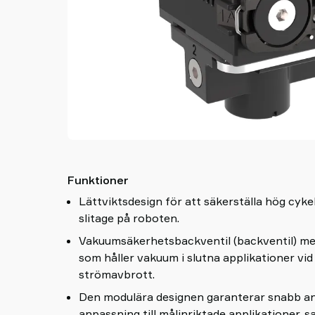
shop
Funktioner
Lättviktsdesign för att säkerställa hög cyk
slitage på roboten.
Vakuumsäkerhetsbackventil (backventil) 
som håller vakuum i slutna applikationer vid
strömavbrott.
Den modulära designen garanterar snabb an
anpassning till målinriktade applikationer, s