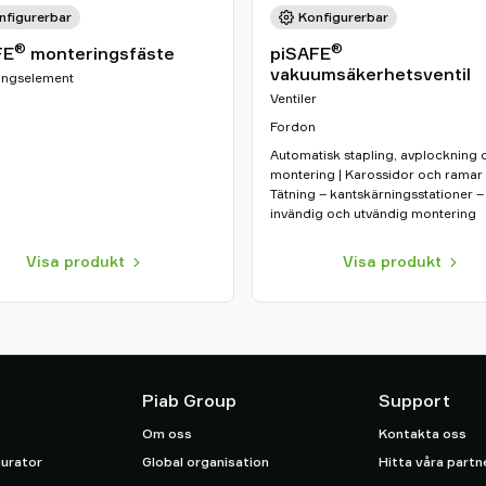
nfigurerbar
Konfigurerbar
®
®
FE
monteringsfäste
piSAFE
vakuumsäkerhetsventil
ingselement
Ventiler
Fordon
Automatisk stapling, avplockning 
montering | Karossidor och ramar 
Tätning – kantskärningsstationer –
invändig och utvändig montering
Visa produkt
Visa produkt
Piab Group
Support
Om oss
Kontakta oss
urator
Global organisation
Hitta våra partn