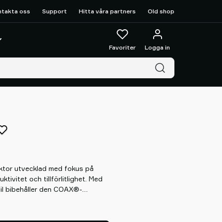
ntakta oss
Support
Hitta våra partners
Old shop
Favoriter
Logga in
ktor utvecklad med fokus på
tivitet och tillförlitlighet. Med
il bibehåller den COAX®-
nivån i en tät applikation,
ömavbrott inträffar. Detta gör
krävande fordonstillämpningar