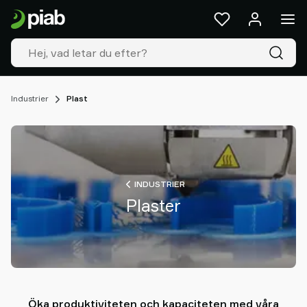
Produkter
&
Lösningar
Industrier
Våra
teknologier
Industrier
Plast
Resources
Om
Piab
Piab
Group
INDUSTRIER
Kontakta
Plaster
oss
Support
Hitta
våra
partners
Old
Öka produktiviteten och kapaciteten med våra