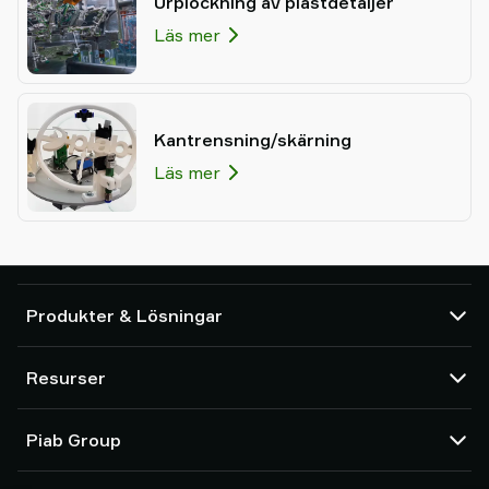
Urplockning av plastdetaljer
Läs mer
Kantrensning/skärning
Läs mer
Produkter & Lösningar
Vakuumpumpar och ejektorer
Resurser
Sugkoppar och mjuka gripdon
Komponenter för robotverktyg (EOAT)
CAD-center
Piab Group
Plocklösningar för robotar och cobotar
Produktkonfigurator
System- och applikationstillbehör
Försäljningsvillkor
Om oss