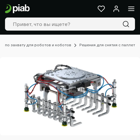
Продукты
и
решения
Отрасли
Наши
технологии
ия по захвату для роботов и коботов
Решения для снятия с паллет
Resources
О
компании
Piab
Piab
Group
Контактная
форма
Support
Поиск
партнера
Old