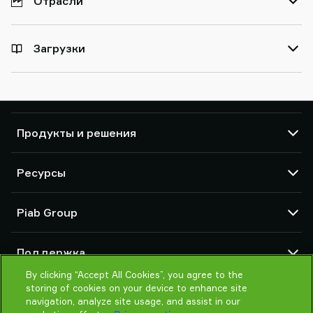
Отрасли
Загрузки
Продукты и решения
Вакуумные насосы и эжекторы
Ресурсы
Вакуумные присоски и мягкие захваты
Компоненты рабочих инструментов (EOAT)
CAD центр
Piab Group
Решения по захвату для роботов и коботов
конфигураторы продуктов
Принадлежности для систем и решений
Условия продаж
О нас
Вакуумные конвейеры для порошков и бестарного материала
Поддержка
Уведомление о конфиденциальности
Глобальная организация
Кодекс поведения
By clicking “Accept All Cookies”, you agree to the
Контактная форма
storing of cookies on your device to enhance site
новости
Поиск партнера
navigation, analyze site usage, and assist in our
Карьера