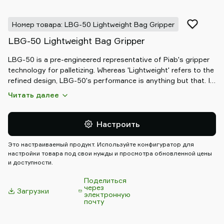
shop
Номер товара: LBG-50 Lightweight Bag Gripper
LBG-50 Lightweight Bag Gripper
LBG-50 is a pre-engineered representative of Piab's gripper
technology for palletizing. Whereas 'Lightweight' refers to the
refined design, LBG-50's performance is anything but that. It
comfortably lifts ≤50 kg sacks off the conveyor and securely
Читать далее
places these on a pallet in any desired pattern. If slip sheets
are part of the process, LBG-50 may easily be upgraded with
a handling system using Piab Duraflex® suction cups and
Настроить
COAX® technology.
Это настраиваемый продукт. Используйте конфигуратор для
настройки товара под свои нужды и просмотра обновленной цены
и доступности.
Поделиться
через
Загрузки
электронную
почту