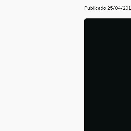
Old
Publicado 25/04/20
shop