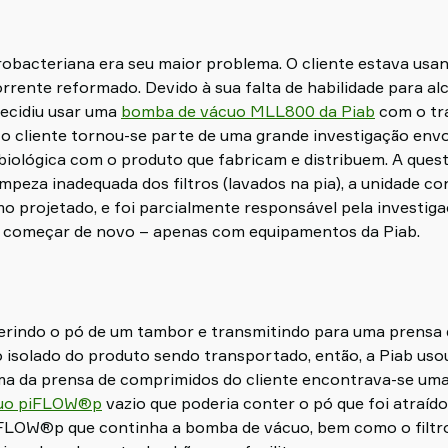
obacteriana era seu maior problema. O cliente estava usa
rente reformado. Devido à sua falta de habilidade para alc
decidiu usar uma
bomba de vácuo MLL800 da Piab
com o tr
 o cliente tornou-se parte de uma grande investigação env
iológica com o produto que fabricam e distribuem. A ques
limpeza inadequada dos filtros (lavados na pia), a unidade 
o projetado, e foi parcialmente responsável pela investiga
ia começar de novo – apenas com equipamentos da Piab.
ferindo o pó de um tambor e transmitindo para uma prensa 
ro isolado do produto sendo transportado, então, a Piab us
ima da prensa de comprimidos do cliente encontrava-se um
cuo piFLOW®p
vazio que poderia conter o pó que foi atraíd
iFLOW®p que continha a bomba de vácuo, bem como o filtro