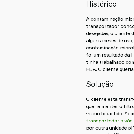
Histórico
A contaminação micr
transportador concor
desejadas, o cliente 
alguns meses de uso,
contaminação microb
foi um resultado da 
tinha trabalhado com
FDA. O cliente quer
Solução
O cliente está trans
queria manter o filt
vácuo bipartido. Ac
transportador a vá
por outra unidade p