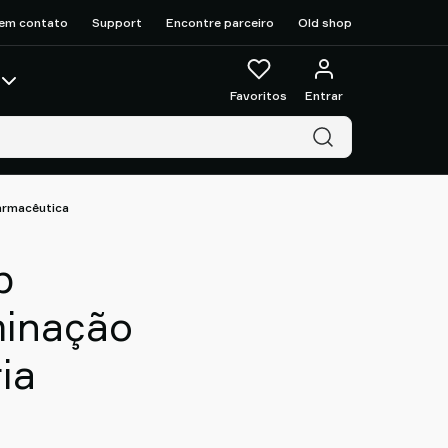
 em contato
Support
Encontre parceiro
Old shop
Favoritos
Entrar
armacêutica
b
minação
ia