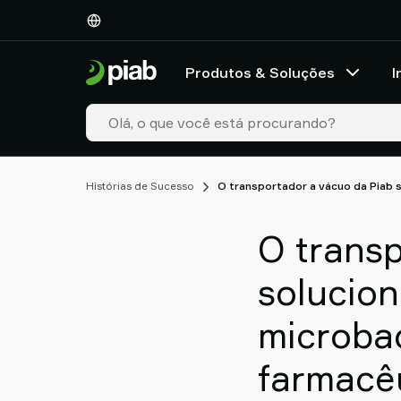
Produtos
&
Soluções
Produtos & Soluções
I
Industries
Nossas
tecnologias
Resources
Sobre
Histórias de Sucesso
O transportador a vácuo da Piab 
a
Piab
O trans
Piab
Group
solucio
Entre
em
microba
contato
Support
farmacê
Encontre
parceiro