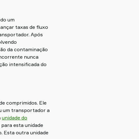
ndo um
ançar taxas de fluxo
ansportador. Após
olvendo
tão da contaminação
concorrente nunca
ção intensificada do
de comprimidos. Ele
ou um transportador a
a
unidade do
o para esta unidade
. Esta outra unidade