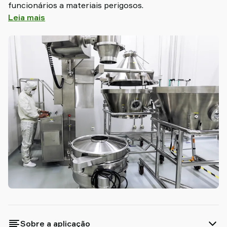
funcionários a materiais perigosos.
Old
Leia mais
shop
Sobre a aplicação