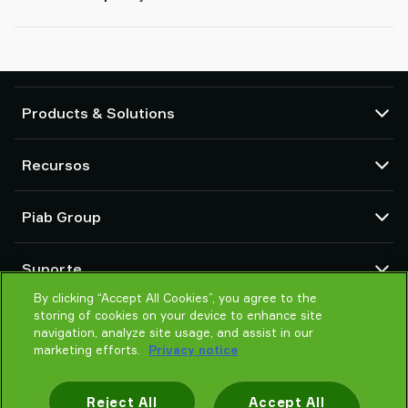
Products & Solutions
Bombas e ejetores de vácuo
Recursos
Ventosas e garras macias
Componentes de ferramentas de extremidade de braço do robô
Central de CAD
(EOAT)
Piab Group
Configuradores de produtos
Soluções de preensão por robô ou cobot
Termos e Condições de vendas
Sobre nós
Vacuum conveyors for bulk powders, granules, and small parts
Suporte
Aviso de privacidade
Organização global
By clicking “Accept All Cookies”, you agree to the
Código de Conducta
Entre em contato
storing of cookies on your device to enhance site
Novidades
Encontre parceiro
navigation, analyze site usage, and assist in our
marketing efforts.
Privacy notice
Ajude-me a escolher
Treinamento
Reject All
Accept All