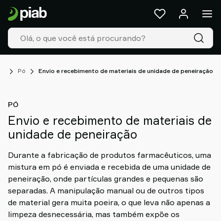
Produtos
&
Soluções
Industries
Nossas
tecnologias
os
Pó
Envio e recebimento de materiais de unidade de peneiração
Resources
Sobre
PÓ
a
Envio e recebimento de materiais de
Piab
unidade de peneiração
Piab
Group
Durante a fabricação de produtos farmacêuticos, uma
Entre
mistura em pó é enviada e recebida de uma unidade de
em
peneiração, onde partículas grandes e pequenas são
contato
separadas. A manipulação manual ou de outros tipos
Support
de material gera muita poeira, o que leva não apenas a
Encontre
limpeza desnecessária, mas também expõe os
parceiro