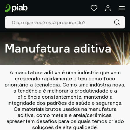
Produtos
&
Soluções
Industries
Nossas
tecnologias
Manufatura aditiva
Resources
Sobre
a
Piab
A manufatura aditiva é uma indústria que vem
Piab
crescendo rapidamente e tem como foco
prioritário a tecnologia. Como uma indústria nova,
Group
a tendência é melhorar a produtividade e a
Entre
eficiência constantemente, mantendo a
em
integridade dos padrões de saúde e segurança.
contato
Os materiais brutos usados na manufatura
Support
aditiva, como metais e areia/cerâmicas,
Encontre
apresentam desafios para os quais temos criado
parceiro
soluções de alta qualidade.