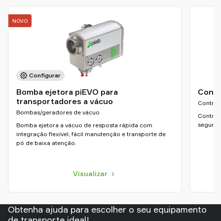
NOVO
Configurar
Bomba ejetora piEVO para
Contr
transportadores a vácuo
Control
Bombas/geradores de vácuo
Control
seguran
Bomba ejetora a vácuo de resposta rápida com
integração flexível, fácil manutenção e transporte de
pó de baixa atenção.
Visualizar
Obtenha ajuda para escolher o seu equipamento
de transporte ideal!