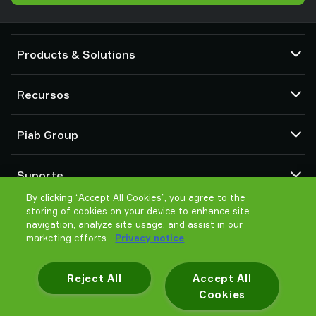
Products & Solutions
Bombas e ejetores de vácuo
Recursos
Ventosas e garras macias
Componentes de ferramentas de extremidade de braço do robô
Central de CAD
(EOAT)
Piab Group
Configuradores de produtos
Soluções de preensão por robô ou cobot
Termos e Condições de vendas
Sobre nós
Vacuum conveyors for bulk powders, granules, and small parts
Suporte
Aviso de privacidade
Organização global
Código de Conducta
By clicking “Accept All Cookies”, you agree to the
Entre em contato
storing of cookies on your device to enhance site
Novidades
Encontre parceiro
navigation, analyze site usage, and assist in our
Ajude-me a escolher
marketing efforts.
Privacy notice
Treinamento
Reject All
Accept All
Cookies