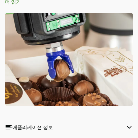
더 읽기
Piab
소
개
Piab
Group
연
락
처
고
객
지
원
판
매
처
검
색
애플리케이션 정보
Old
shop