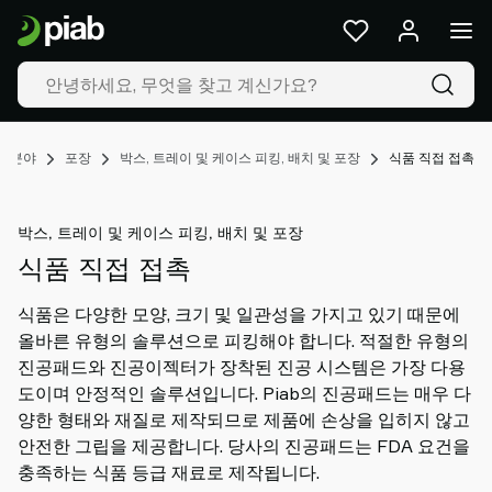
제
품
&
솔
루
션
업분야
포장
박스, 트레이 및 케이스 피킹, 배치 및 포장
식품 직접 접촉
산
업
분
박스, 트레이 및 케이스 피킹, 배치 및 포장
야
식품 직접 접촉
우
리
식품은 다양한 모양, 크기 및 일관성을 가지고 있기 때문에
의
올바른 유형의 솔루션으로 피킹해야 합니다. 적절한 유형의
기
진공패드와 진공이젝터가 장착된 진공 시스템은 가장 다용
술
도이며 안정적인 솔루션입니다. Piab의 진공패드는 매우 다
리
양한 형태와 재질로 제작되므로 제품에 손상을 입히지 않고
소
안전한 그립을 제공합니다. 당사의 진공패드는 FDA 요건을
스
충족하는 식품 등급 재료로 제작됩니다.