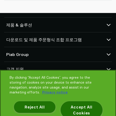
제품 & 솔루션
진공펌프 및 이젝터
다운로드 및 제품 주문형식 조합 프로그램
진공패드와 소프트 그리퍼
로봇 최종작용체(EOAT) 구성품
CAD 센터
Piab Group
로봇 및 코봇 그리핑 솔루션
제품 주문형식 조합 프로그램
시스템 및 솔루션 부속품
거래 약관
회사소개
분말 및 벌크용 진공 분체이송기
고객 지원
개인정보 보호 고지
글로벌 조직
By clicking “Accept All Cookies”, you agree to the
윤리 규범
연락처
storing of cookies on your device to enhance site
새소식
판매처 검색
navigation, analyze site usage, and assist in our
marketing efforts.
Privacy notice
제품 선택 도우미
교육 훈련
Reject All
Accept All
Cookies