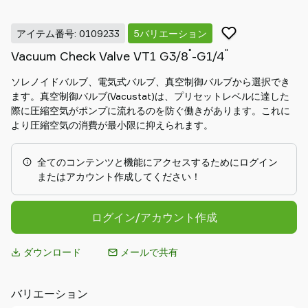
Piab
アイテム番号: 0109233
5バリエーション
に
"
"
Vacuum Check Valve VT1 G3/8
-G1/4
つ
い
ソレノイドバルブ、電気式バルブ、真空制御バルブから選択でき
て
ます。真空制御バルブ(Vacustat)は、プリセットレベルに達した
Piab
際に圧縮空気がポンプに流れるのを防ぐ働きがあります。これに
Group
より圧縮空気の消費が最小限に抑えられます。
お
問
全てのコンテンツと機能にアクセスするためにログイン
合
またはアカウント作成してください！
せ
Support
ログイン/アカウント作成
地
域
ダウンロード
メールで共有
の
代
理
バリエーション
店