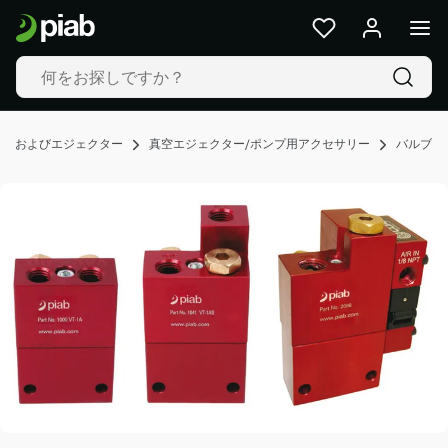
製
品
&
ソ
リ
ュ
ンプおよびエジェクター
真空エジェクター/ポンプ用アクセサリー
バルブ
ー
シ
ョ
ン
業
界
私
た
ち
の
技
術
Resources