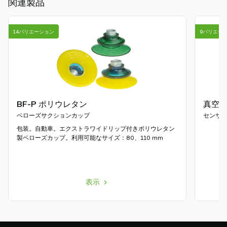
関連製品
14バリエーション
9バリエー
BF-P ポリウレタン
真空 ス
ベローズサクションカップ
センサ
包装。自動車。エクストラワイドリップ付きポリウレタン
製ベローズカップ。利用可能なサイズ：80、110 mm
表示