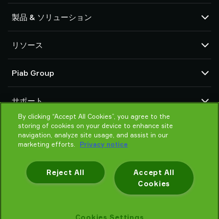
製品 & ソリューション
真空ポンプおよびエジェクター
リソース
サクションカップおよびソフトグリッパー
ロボットアームエンドツール（EOAT)コンポーネント
CADセンター
Piab Group
ロボットおよび協働ロボット（コボット）用グリッピングソリューション
製品コンフィグレーター
システムおよびソリューションアクセサリー
販売取引条件
当社について
粉体搬送用バキュームコンベア
サポート
個人情報の取扱いについて
グローバル組織
行動規範
By clicking “Accept All Cookies”, you agree to the
お問合せ
storing of cookies on your device to enhance site
ニュース
地域の代理店を探す
navigation, analyze site usage, and assist in our
製品を探す
marketing efforts.
Privacy notice
教育
Reject All
Accept All
Cookies
個人情報に関する通知
Cookies Settings