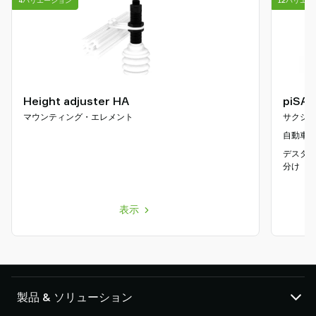
4バリエーション
12バリエー
Height adjuster HA
piSAV
マウンティング・エレメント
サクシ
自動車 |
デスタッ
分け
表示
製品 & ソリューション