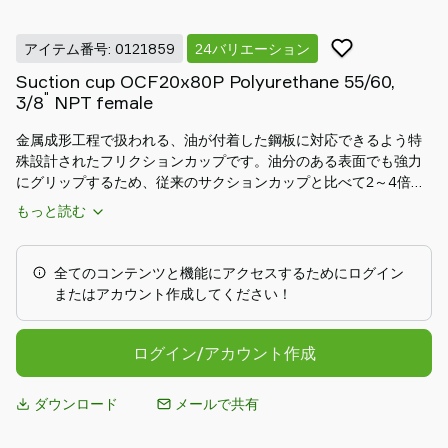
Piab
アイテム番号: 0121859
24バリエーション
に
Suction cup OCF20x80P Polyurethane 55/60,
つ
"
3/8
NPT female
い
て
金属成形工程で扱われる、油が付着した鋼板に対応できるよう特
Piab
殊設計されたフリクションカップです。油分のある表面でも強力
Group
にグリップするため、従来のサクションカップと比べて2～4倍の
お
高いせん断力に耐えることができます。「OCF-P」デザインは、
もっと読む
自動車業界のボディ部品のような、わずかにドーム状で平らな面
問
を持つ長方形のワークに適しています。カップ内部のクリート
合
が、薄いワークが吸着によって変形するのを防止します。
全てのコンテンツと機能にアクセスするためにログイン
せ
DURAFLEX®サクションカップは、ゴムの弾力性とポリウレタン
またはアカウント作成してください！
Support
の優れた耐摩耗性を持つ、専用開発素材で作られています。この
地
材質は、吸着痕防止モデルです。
域
ログイン/アカウント作成
の
代
ダウンロード
メールで共有
理
店