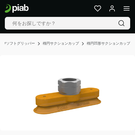
製
品
&
ソ
リ
ュ
よびソフトグリッパー
楕円サクションカップ
楕円凹形サクションカップ
ー
シ
ョ
ン
業
界
私
た
ち
の
技
術
Resources