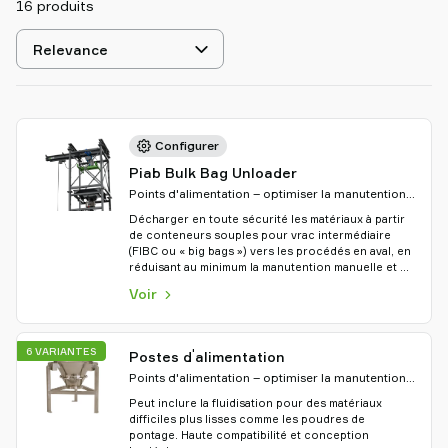
16 produits
partenaire
Old
Sélectionner
shop
le
tri
Configurer
Piab Bulk Bag Unloader
Points d'alimentation – optimiser la manutention
des matériaux
Décharger en toute sécurité les matériaux à partir
de conteneurs souples pour vrac intermédiaire
(FIBC ou « big bags ») vers les procédés en aval, en
réduisant au minimum la manutention manuelle et en
garantissant un flux de produit maîtrisé.
Voir
6 VARIANTES
'
Postes d
alimentation
Points d'alimentation – optimiser la manutention
des matériaux
Peut inclure la fluidisation pour des matériaux
difficiles plus lisses comme les poudres de
pontage. Haute compatibilité et conception