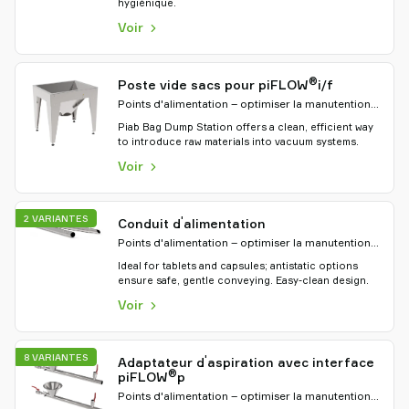
hygiénique.
Voir
®
Poste vide sacs pour piFLOW
i/f
Points d'alimentation – optimiser la manutention
des matériaux
Piab Bag Dump Station offers a clean, efficient way
to introduce raw materials into vacuum systems.
Voir
2 VARIANTES
'
Conduit d
alimentation
Points d'alimentation – optimiser la manutention
des matériaux
Ideal for tablets and capsules; antistatic options
ensure safe, gentle conveying. Easy-clean design.
Voir
8 VARIANTES
'
Adaptateur d
aspiration avec interface
®
piFLOW
p
Points d'alimentation – optimiser la manutention