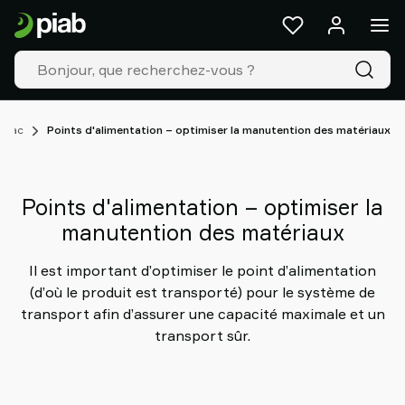
Produits
&
Solutions
Industries
Nos
technologies
 vrac
Points d'alimentation – optimiser la manutention des matériaux
Ressources
À
propos
Points d'alimentation – optimiser la
de
manutention des matériaux
Piab
Piab
Il est important d’optimiser le point d’alimentation
Group
(d’où le produit est transporté) pour le système de
Contactez-
transport afin d’assurer une capacité maximale et un
nous
transport sûr.
Support
Trouver
un