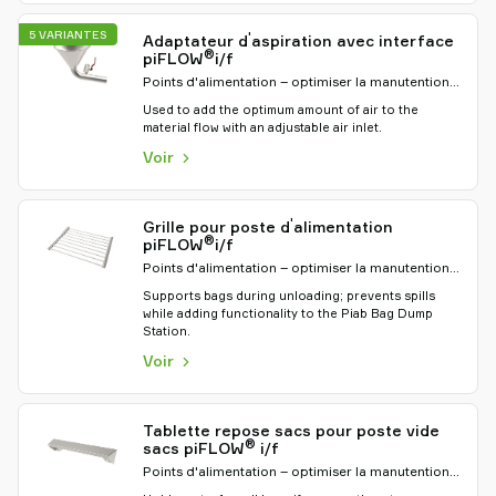
5 VARIANTES
'
Adaptateur d
aspiration avec interface
®
piFLOW
i/f
Points d'alimentation – optimiser la manutention
des matériaux
Used to add the optimum amount of air to the
material flow with an adjustable air inlet.
Voir
'
Grille pour poste d
alimentation
®
piFLOW
i/f
Points d'alimentation – optimiser la manutention
des matériaux
Supports bags during unloading; prevents spills
while adding functionality to the Piab Bag Dump
Station.
Voir
Tablette repose sacs pour poste vide
®
sacs piFLOW
i/f
Points d'alimentation – optimiser la manutention
des matériaux