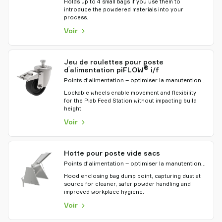
Holds up to 4 small bags if you use them to
introduce the powdered materials into your
process.
Voir
Jeu de roulettes pour poste
'
®
d
alimentation piFLOW
i/f
Points d'alimentation – optimiser la manutention
des matériaux
Lockable wheels enable movement and flexibility
for the Piab Feed Station without impacting build
height.
Voir
Hotte pour poste vide sacs
Points d'alimentation – optimiser la manutention
des matériaux
Hood enclosing bag dump point, capturing dust at
source for cleaner, safer powder handling and
improved workplace hygiene.
Voir