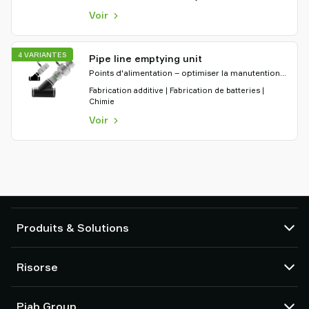
Voir
4 VARIANTES
Pipe line emptying unit
Points d'alimentation – optimiser la manutention
des matériaux
Fabrication additive | Fabrication de batteries |
Chimie
Voir
Produits & Solutions
Pompes et éjecteurs à vide
Risorse
Ventouses et préhenseurs souples
Composants de main de préhension robotisée (EOAT)
CAD centre
Piab Group
Solutions de préhension pour robots et cobots