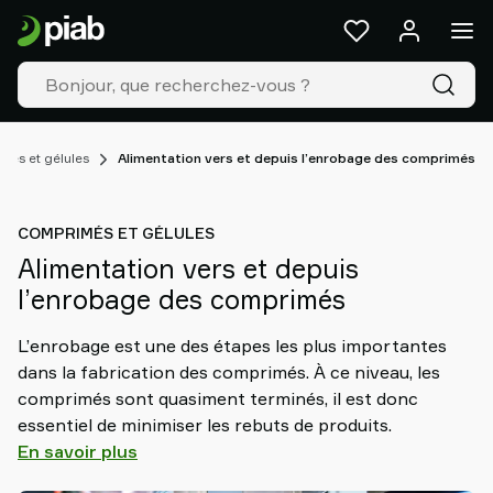
Produits
&
Solutions
Industries
Nos
technologies
és et gélules
Alimentation vers et depuis l’enrobage des comprimés
Ressources
À
COMPRIMÉS ET GÉLULES
propos
Alimentation vers et depuis
de
l’enrobage des comprimés
Piab
Piab
L’enrobage est une des étapes les plus importantes
Group
dans la fabrication des comprimés. À ce niveau, les
Contactez-
comprimés sont quasiment terminés, il est donc
nous
essentiel de minimiser les rebuts de produits.
Support
En savoir plus
Trouver
un