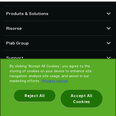
Produits & Solutions
Pompes et éjecteurs à vide
Risorse
Ventouses et préhenseurs souples
Composants de main de préhension robotisée (EOAT)
CAD centre
Piab Group
Solutions de préhension pour robots et cobots
Configuratori di prodotto
Accessoires de systèmes et de solutions
Condizioni generali di vendita
Qui sommes-nous
Transporteur pneumatique pour poudre et vrac
Support
Déclaration de confidentialité
Une organisation mondiale
By clicking “Accept All Cookies”, you agree to the
Code de conduite
Contactez-nous
storing of cookies on your device to enhance site
Actualités
Trouver un fournisseur
navigation, analyze site usage, and assist in our
marketing efforts.
Privacy notice
Aidez-moi à choisir
Formation
Reject All
Accept All
Cookies