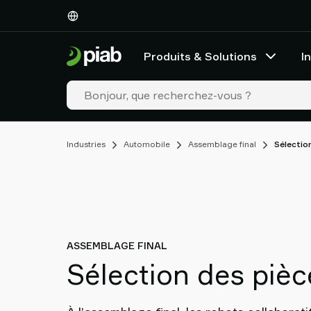
Produits
&
Solutions
Produits & Solutions
I
Industries
Nos
technologies
Ressources
À
Industries
Automobile
Assemblage final
Sélectio
propos
de
Piab
Piab
Group
Contactez-
ASSEMBLAGE FINAL
nous
Sélection des pièc
Support
Trouver
un