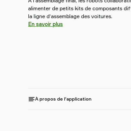
À l’assemblage final, les robots collaborati
partenaire
alimenter de petits kits de composants dif
Old
la ligne d’assemblage des voitures.
shop
En savoir plus
À propos de l'application