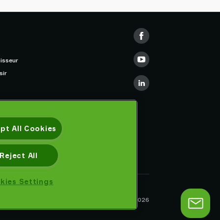
isseur
sir
pt All Cookies
Reject All
kies Settings
Déclaration de confidentialité
Piab AB © 2026