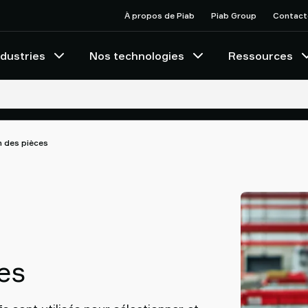
À propos de Piab
Piab Group
Contact
ndustries
Nos technologies
Ressources
n des pièces
es