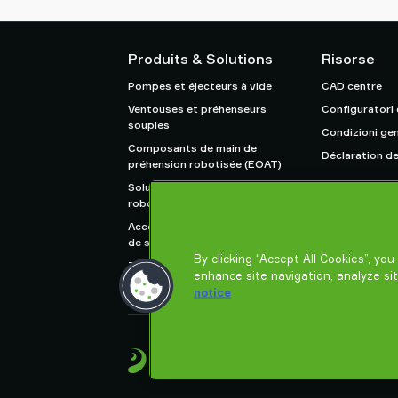
Produits & Solutions
Risorse
Pompes et éjecteurs à vide
CAD centre
Ventouses et préhenseurs
Configuratori
souples
Condizioni gen
Composants de main de
Déclaration de
préhension robotisée (EOAT)
Solutions de préhension pour
robots et cobots
Accessoires de systèmes et
de solutions
By clicking “Accept All Cookies”, yo
Transporteur pneumatique
enhance site navigation, analyze si
pour poudre et vrac
notice