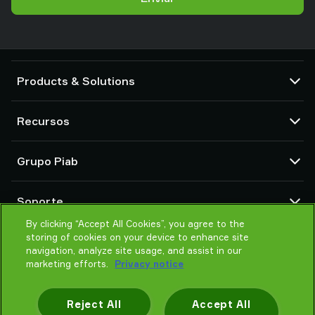
Products & Solutions
Bombas de vacío y eyectores
Recursos
Ventosas y sistemas de agarre delicado
Componentes de herramientas de final de brazo (EOAT) para robots
Centro CAD
Grupo Piab
Soluciones de agarre para robots y cobots
Configuradores de producto
Transportadores por vacío para sólidos en polvo y a granel
Términos y condiciones de ventas
Sobre nosotros
Soporte
Política de Privacidad
Organización global
By clicking “Accept All Cookies”, you agree to the
Código de conducta
Contacto
storing of cookies on your device to enhance site
Noticias
Encontrar un partner
navigation, analyze site usage, and assist in our
marketing efforts.
Privacy notice
Ayuda para elegir
Formación
Reject All
Accept All