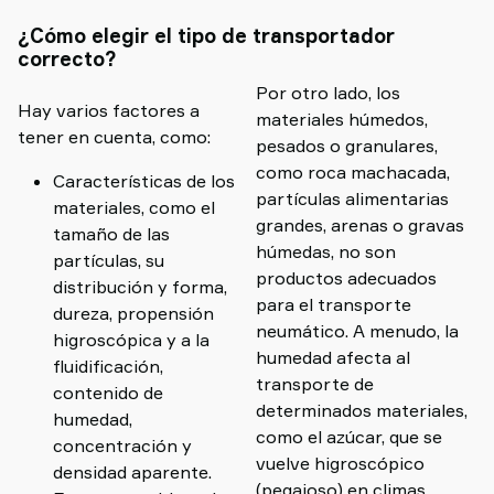
¿Cómo elegir el tipo de transportador
correcto?
Por otro lado, los
Hay varios factores a
materiales húmedos,
tener en cuenta, como:
pesados o granulares,
como roca machacada,
Características de los
partículas alimentarias
materiales, como el
grandes, arenas o gravas
tamaño de las
húmedas, no son
partículas, su
productos adecuados
distribución y forma,
para el transporte
dureza, propensión
neumático. A menudo, la
higroscópica y a la
humedad afecta al
fluidificación,
transporte de
contenido de
determinados materiales,
humedad,
como el azúcar, que se
concentración y
vuelve higroscópico
densidad aparente.
(pegajoso) en climas