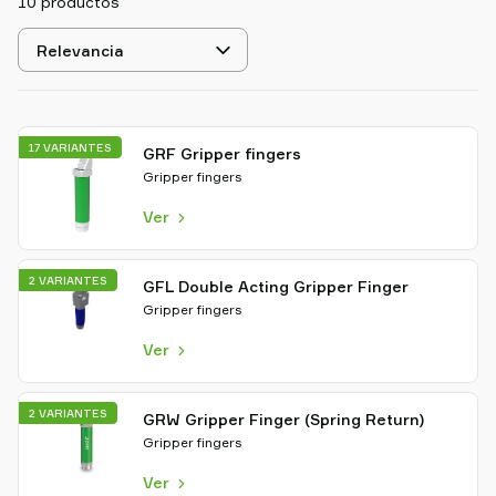
10 productos
Old
shop
Seleccionar
ordenamiento
17 VARIANTES
GRF Gripper fingers
Gripper fingers
Ver
2 VARIANTES
GFL Double Acting Gripper Finger
Gripper fingers
Ver
2 VARIANTES
GRW Gripper Finger (Spring Return)
Gripper fingers
Ver