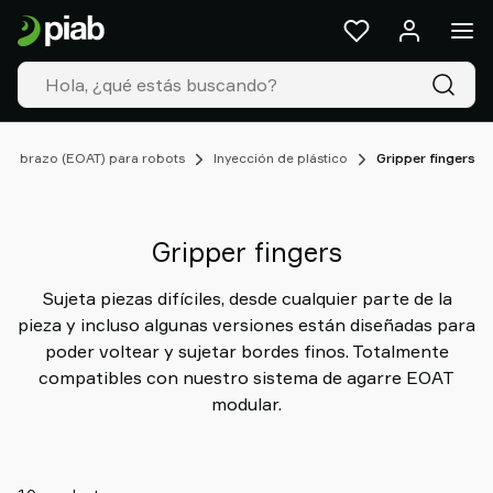
Productos
&
Soluciones
Industrias
Nuestras
tecnologías
 de brazo (EOAT) para robots
Inyección de plástico
Gripper fingers
Recursos
Acerca
de
Gripper fingers
Piab
Piab
Sujeta piezas difíciles, desde cualquier parte de la
Group
pieza y incluso algunas versiones están diseñadas para
Contacte
poder voltear y sujetar bordes finos. Totalmente
con
compatibles con nuestro sistema de agarre EOAT
nosotros
modular.
Support
Dónde
comprar