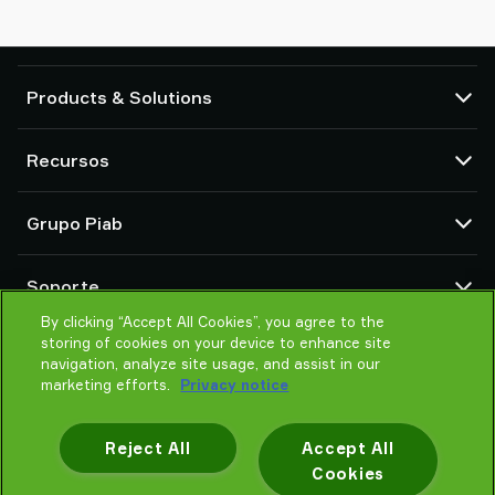
Products & Solutions
Bombas de vacío y eyectores
Recursos
Ventosas y sistemas de agarre delicado
Componentes de herramientas de final de brazo (EOAT) para robots
Centro CAD
Grupo Piab
Soluciones de agarre para robots y cobots
Configuradores de producto
Transportadores por vacío para sólidos en polvo y a granel
Términos y condiciones de ventas
Sobre nosotros
Soporte
Política de Privacidad
Organización global
Código de conducta
By clicking “Accept All Cookies”, you agree to the
Contacto
storing of cookies on your device to enhance site
Noticias
Encontrar un partner
navigation, analyze site usage, and assist in our
Ayuda para elegir
marketing efforts.
Privacy notice
Formación
Reject All
Accept All
Cookies