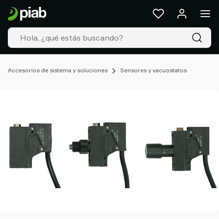
Productos
&
Soluciones
Industrias
Nuestras
tecnologías
Accesorios de sistema y soluciones
Sensores y vacuostatos
Recursos
Acerca
de
Piab
Piab
Group
Contacte
con
nosotros
Support
Dónde
comprar