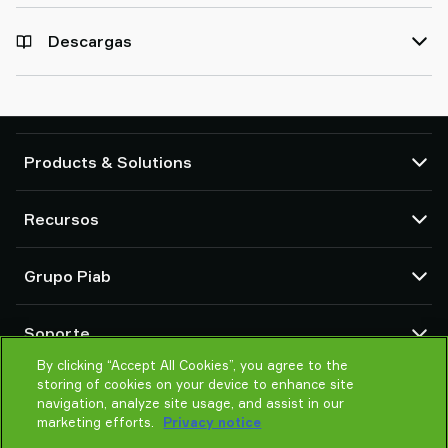
Descargas
Products & Solutions
Bombas de vacío y eyectores
Recursos
Ventosas y sistemas de agarre delicado
Componentes de herramientas de final de brazo (EOAT) para robots
Centro CAD
Grupo Piab
Soluciones de agarre para robots y cobots
Configuradores de producto
Transportadores por vacío para sólidos en polvo y a granel
Términos y condiciones de ventas
Sobre nosotros
Soporte
Política de Privacidad
Organización global
Código de conducta
By clicking “Accept All Cookies”, you agree to the
Contacto
storing of cookies on your device to enhance site
Noticias
Encontrar un partner
navigation, analyze site usage, and assist in our
Ayuda para elegir
marketing efforts.
Privacy notice
Formación