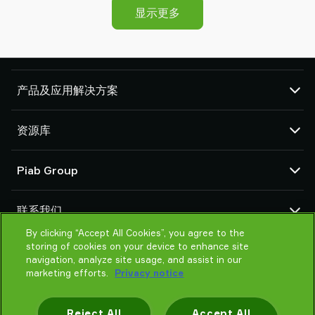
显示更多
产品及应用解决方案
真空泵和真空发生器
资源库
吸盘和软爪
机器人臂端工具 (EOAT) 部件
CAD 中心
Piab Group
机器人和 Cobot 抓取解决方案
产品在线配置
系统和解决方案配件
货物销售通用条款
关于我们
粉末和大颗粒物品真空输送机
联系我们
隐私声明
组织结构
行为准则
By clicking “Accept All Cookies”, you agree to the
联系我们
storing of cookies on your device to enhance site
Piab 新闻
找寻Piab 伙伴
navigation, analyze site usage, and assist in our
常见问题
marketing efforts.
Privacy notice
请帮我选择
培训
Reject All
Accept All