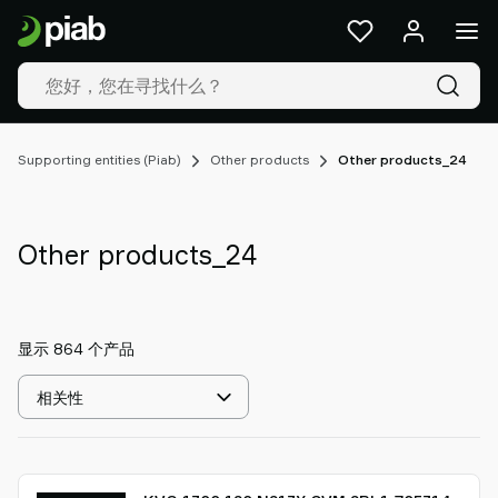
产
品
及
解
决
方
Supporting entities (Piab)
Other products
Other products_24
案
行
业
Other products_24
我
们
的
技
显示 864 个产品
术
资
选
源
择
排
关
序
于
方