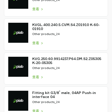
查看
KVGL.400.240.5.CVM.S4.Z01910 K-60-
01910
Other products_24
查看
KVG.250.60.9914237.P64.DM.S2.Z05305
K-20-05305
Other products_24
查看
"
Fitting kit G3/8
male, 04AP Push-in
interface 04
Other products_24
查看