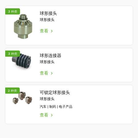
Piab
序
Piab
方
3 种类
球形接头
Group
式
球形接头
联
查看
系
我
们
3 种类
支
球形连接器
球形接头
持
寻
查看
找
合
2 种类
作
可锁定球形接头
球形接头
伙
伴
汽车 | 制药 | 电子产品
Old
查看
shop