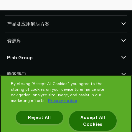
产品及应用解决方案
真空泵和真空发生器
资源库
吸盘和软爪
机器人臂端工具 (EOAT) 部件
CAD 中心
Piab Group
机器人和 Cobot 抓取解决方案
产品在线配置
系统和解决方案配件
货物销售通用条款
关于我们
粉末和大颗粒物品真空输送机
联系我们
隐私声明
组织结构
行为准则
By clicking “Accept All Cookies”, you agree to the
联系我们
storing of cookies on your device to enhance site
Piab 新闻
找寻Piab 伙伴
navigation, analyze site usage, and assist in our
常见问题
marketing efforts.
Privacy notice
请帮我选择
培训
Reject All
Accept All
Cookies