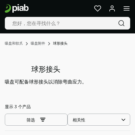
产
品
及
解
决
方
吸盘和软爪
吸盘附件
球形接头
案
行
业
球形接头
我
们
吸盘可配备球形接头以消除弯曲应力。
的
技
术
资
显示 3 个产品
源
选
筛选
关
择
于
排