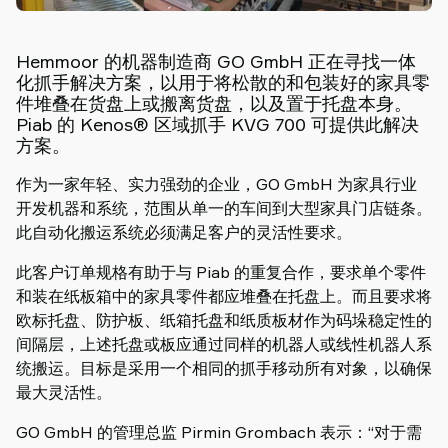
Piab
Piab
Group
Hemmoor 的机器制造商 GO GmbH 正在寻找一体
化抓手解决方案，以用于将松散的和包装好的家具零
联
件堆叠在货盘上或搬离货盘，以及置于托盘本身。
系
Piab 的 Kenos® 区域抓手 KVG 700 可提供此解决
我
方案。
们
支
作为一家年轻、实力强劲的企业，GO GmbH 为家具行业
持
开发机器和系统，范围从单一的车间到大型家具门店链条。
寻
此自动化搬运系统必须满足客户的灵活性要求。
找
此客户订单规格有助于与 Piab 的重复合作，要求单个零件
合
和装在纸板箱中的家具零件都应堆叠在托盘上。而且要求将
作
欧标托盘、防护板、纸箱托盘和纸质板材作为码垛稳定性的
伙
间隔层，上述托盘或板应通过同样的机器人或线性机器人系
伴
统搬运。目标是采用一个相同的抓手移动所有对象，以确保
Old
最大灵活性。
shop
GO GmbH 的管理总监 Pirmin Grombach 表示：“对于需