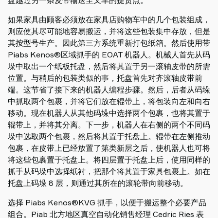
盘越过另一条皮带输送至叉车的提货点。
如果家具由顾客必须放在家具店购物车中的几个包装组成，
则应使其尽可能地容易搬运，并将这些包装集中存放，但是
其按型号生产。因此第三方系统重新打包纸箱。然后使用带
Piabs Kenos®区域抓手的 EOAT 机器人。机械人首先从码
垛中取出一个纸板托盘，然后将其置于另一滚轴皮带的所需
位置。与稍后的包装类似的事，托盘首先对齐滚轴皮带前
端。这节省了接下来的机器人编程步骤。然后，后者从码垛
中抓取两个包裹，并将它们放在辊带上，将包装向左和向右
移动。现在机器人从其他码垛中选择两个包裹，也将其置于
辊带上，并将其分离。下一步，机器人在右侧的两个不同码
垛中选取两个包裹，然后将其置于托盘上。辊带在左侧推动
包裹，在皮带上已经放置了第类新层之后，使机器人也可将
将这些包裹置于托盘上。将四层置于托盘上后，使用同样的
抓手从码垛中选择纸衬，把那个将其置于家具包裹上。如在
托盘上码垛 8 层，则通过其所在的滚轮带向前移动。
选择 Piabs Kenos®KVG 抓手，以便于搬运整个必要产品
组合。Piab 北方地区真空自动化销售经理 Cedric Ries 表