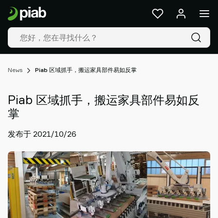
产
品
及
解
决
方
News
Piab 区域抓手，搬运家具部件易如反掌
案
行
Piab 区域抓手，搬运家具部件易如反
业
我
掌
们
发布于 2021/10/26
的
技
术
资
源
关
于