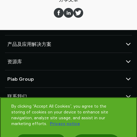
产品及应用解决方案
真空泵和真空发生器
资源库
吸盘和软爪
机器人臂端工具 (EOAT) 部件
CAD 中心
Piab Group
机器人和 Cobot 抓取解决方案
产品在线配置
系统和解决方案配件
货物销售通用条款
关于我们
粉末和大颗粒物品真空输送机
联系我们
隐私声明
组织结构
行为准则
By clicking “Accept All Cookies”, you agree to the
联系我们
storing of cookies on your device to enhance site
Piab 新闻
找寻Piab 伙伴
navigation, analyze site usage, and assist in our
常见问题
marketing efforts.
Privacy notice
请帮我选择