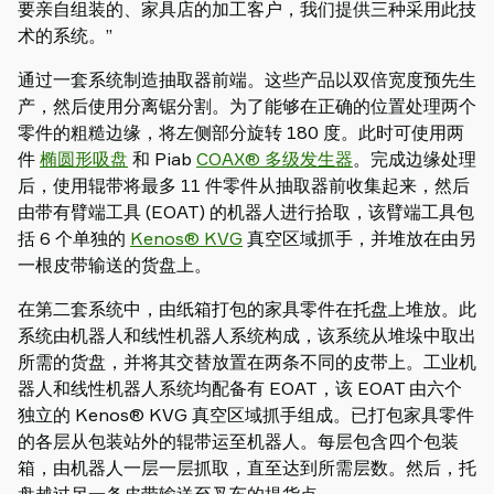
要亲自组装的、家具店的加工客户，我们提供三种采用此技
术的系统。”
通过一套系统制造抽取器前端。这些产品以双倍宽度预先生
产，然后使用分离锯分割。为了能够在正确的位置处理两个
零件的粗糙边缘，将左侧部分旋转 180 度。此时可使用两
件
椭圆形吸盘
和 Piab
COAX® 多级发生器
。完成边缘处理
后，使用辊带将最多 11 件零件从抽取器前收集起来，然后
由带有臂端工具 (EOAT) 的机器人进行拾取，该臂端工具包
括 6 个单独的
Kenos® KVG
真空区域抓手，并堆放在由另
一根皮带输送的货盘上。
在第二套系统中，由纸箱打包的家具零件在托盘上堆放。此
系统由机器人和线性机器人系统构成，该系统从堆垛中取出
所需的货盘，并将其交替放置在两条不同的皮带上。工业机
器人和线性机器人系统均配备有 EOAT，该 EOAT 由六个
独立的 Kenos® KVG 真空区域抓手组成。已打包家具零件
的各层从包装站外的辊带运至机器人。每层包含四个包装
箱，由机器人一层一层抓取，直至达到所需层数。然后，托