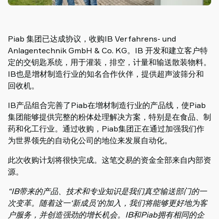
Piab
Piab
Group
Piab 集团已达成协议，收购IB Verfahrens- und
联
Anlagentechnik GmbH & Co. KG。IB 开发和建立客户特
系
定的交钥匙系统，用于灌装，排空，计量和输送散装物料。
我
IB也是增材制造行业的知名合作伙伴，提供超声波筛分和
们
回收机。
支
持
IB产品组合完善了Piab在增材制造行业的产品线，使Piab
寻
集团能够提供完整的粉体处理解决方案，特别是在食品、制
找
药和化工行业。通过收购，Piab集团正在通过加强我们作
合
为世界领先的自动化公司的地位来发展自动化。
作
伙
此次收购计划将很快完成。这笔交易的资金全部来自内部资
伴
源。
Old
“IB带来的产品、技术和专业知识是我们真空输送部门的一
shop
次变革。随着这一‘新成员’的加入，我们将能够更好地为客
户服务，并创造强劲的增长机会。IB和Piab拥有相同的企