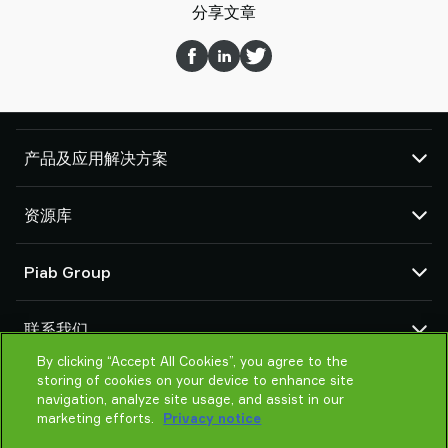
分享文章
产品及应用解决方案
真空泵和真空发生器
资源库
吸盘和软爪
机器人臂端工具 (EOAT) 部件
CAD 中心
Piab Group
机器人和 Cobot 抓取解决方案
产品在线配置
系统和解决方案配件
货物销售通用条款
关于我们
粉末和大颗粒物品真空输送机
联系我们
隐私声明
组织结构
行为准则
By clicking “Accept All Cookies”, you agree to the
联系我们
storing of cookies on your device to enhance site
Piab 新闻
找寻Piab 伙伴
navigation, analyze site usage, and assist in our
常见问题
marketing efforts.
Privacy notice
请帮我选择