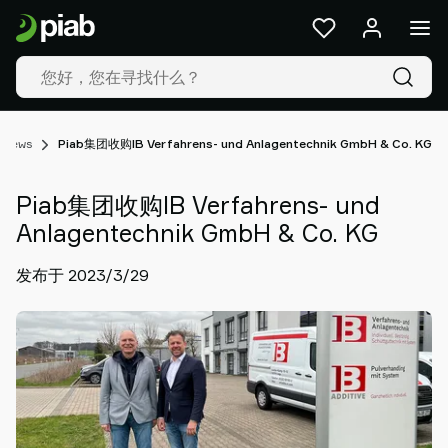
产
品
及
解
决
方
News
Piab集团收购IB Verfahrens- und Anlagentechnik GmbH & Co. KG
案
行
Piab集团收购IB Verfahrens- und
业
我
Anlagentechnik GmbH & Co. KG
们
发布于 2023/3/29
的
技
术
资
源
关
于