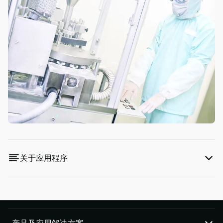
Piab
Piab
Group
联
系
我
们
支
持
寻
找
合
作
关于应用程序
伙
伴
Old
shop