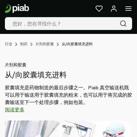
产
品
及
解
决
方
行业
制药
片剂和胶囊
从/向胶囊填充进料
案
行
业
片剂和胶囊
我
从/向胶囊填充进料
们
的
胶囊填充是药物制造的最后步骤之一。Piab 真空输送机既
技
可以用于输送用于胶囊填充的粉末，也可以用于将完成的胶
术
囊输送至下一个处理步骤，例如包装。
资
阅读更多
源
关
于