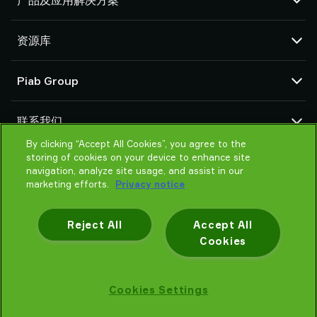
产品及应用解决方案
真空泵和真空发生器
资源库
吸盘和软爪
机器人臂端工具 (EOAT) 部件
CAD 中心
Piab Group
机器人和 Cobot 抓取解决方案
产品在线配置
系统和解决方案配件
货物销售通用条款
关于我们
粉末和大颗粒物品真空输送机
联系我们
隐私声明
组织结构
By clicking “Accept All Cookies”, you agree to the
行为准则
联系我们
storing of cookies on your device to enhance site
Piab 新闻
找寻Piab 伙伴
navigation, analyze site usage, and assist in our
marketing efforts.
Privacy notice
常见问题
请帮我选择
培训
Reject All
Accept All
Cookies
隐私声明
Cookies Settings
Piab AB © 2026