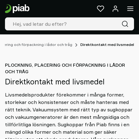
Produkter
&
Lösningar
Industrier
Våra
teknologier
acering och förpackning i lådor och tråg
Direktkontakt med livsmedel
Resources
Om
PLOCKNING, PLACERING OCH FÖRPACKNING I LÅDOR
Piab
OCH TRÅG
Piab
Direktkontakt med livsmedel
Group
Kontakta
Livsmedelsprodukter förekommer i många former,
oss
storlekar och konsistenser och måste hanteras med
Support
rätt teknik. Vakuumsystem med rätt typ av sugkoppar
Hitta
och vakuumgeneratorer är den mest mångsidiga och
våra
tillförlitliga lösningen. Sugkoppar från Piab finns i en
partners
mängd olika former och material som ger säker
Old