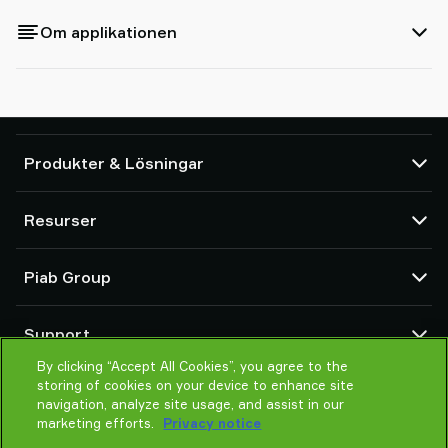
Om applikationen
Produkter & Lösningar
Vakuumpumpar och ejektorer
Resurser
Sugkoppar och mjuka gripdon
Komponenter för robotverktyg (EOAT)
CAD-center
Piab Group
Plocklösningar för robotar och cobotar
Produktkonfigurator
System- och applikationstillbehör
Försäljningsvillkor
Om oss
Vakuumtransportörer för pulver och bulk
Support
Integritetspolicy
Global organisation
By clicking “Accept All Cookies”, you agree to the
Uppförandekod
Kontakta oss
storing of cookies on your device to enhance site
Nyheter
Hitta våra partners
navigation, analyze site usage, and assist in our
Jobba hos oss
marketing efforts.
Privacy notice
Hjälp mig välja