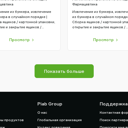
цевтика
Фармацевтика
ение из бункера, извлечение
Извлечение из бункера, извлеч
кера в случайном порядке |
из бункера в случайном порядке
 ящиков / картонной упаковки,
Сборка ящиков / картонной упа
ие и закрытие ящиков /
открытие и закрытие ящиков /
ной упаковки | Захват и
картонной упаковки | Захват и
ещение с упаковкой роботами
перемещение с упаковкой робо
Просмотр
Просмотр
Показать больше
Piab Group
Поддержка
О нас
Контактная фо
ры продуктов
Глобальная организация
Поиск партнера
даж
Кодекс поведения
Помогите мне 