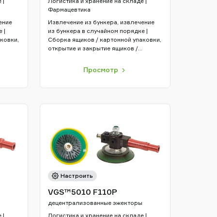
 |
Логистика и хранение на складе |
Фармацевтика
ение
Извлечение из бункера, извлечение
 |
из бункера в случайном порядке |
ковки,
Сборка ящиков / картонной упаковки,
открытие и закрытие ящиков /
картонной упаковки | Захват и
тами
перемещение с упаковкой роботами
Просмотр
Настроить
VGS™5010 F110P
децентрализованные эжекторы
 |
Логистика и хранение на складе |