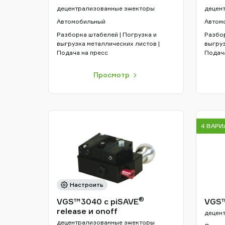
децентрализованные эжекторы
децен
Автомобильный
Автом
Разборка штабелей | Погрузка и
Разбор
выгрузка металлических листов |
выгруз
Подача на пресс
Подача
Просмотр
4 ВАР
Настроить
®
VGS™3040 с piSAVE
VGS
release и onoff
децен
децентрализованные эжекторы