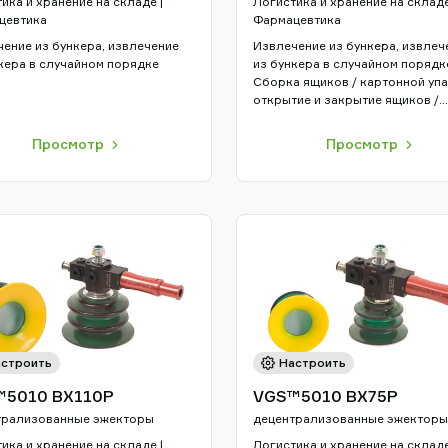
ика и хранение на складе |
Логистика и хранение на складе
цевтика
Фармацевтика
ение из бункера, извлечение
Извлечение из бункера, извлеч
кера в случайном порядке
из бункера в случайном порядке
Сборка ящиков / картонной упа
открытие и закрытие ящиков /
картонной упаковки | Захват и
перемещение с упаковкой робо
Просмотр
Просмотр
строить
Настроить
™5010 BX110P
VGS™5010 BX75P
трализованные эжекторы
децентрализованные эжекторы
ика и хранение на складе |
Логистика и хранение на складе