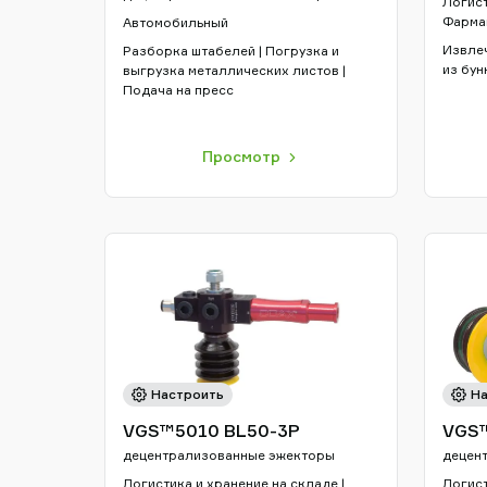
Логист
Фарма
Автомобильный
Извлеч
Разборка штабелей | Погрузка и
из бун
выгрузка металлических листов |
Подача на пресс
Просмотр
Настроить
На
VGS™5010 BL50-3P
VGS
децентрализованные эжекторы
децен
Логистика и хранение на складе |
Логист