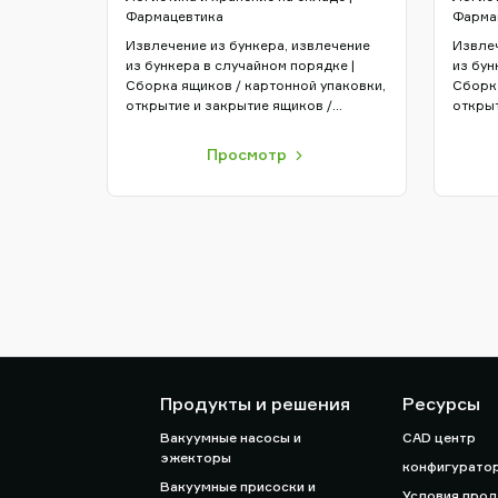
Фармацевтика
Фарма
Извлечение из бункера, извлечение
Извлеч
из бункера в случайном порядке |
из бун
Сборка ящиков / картонной упаковки,
Сборка
открытие и закрытие ящиков /
открыт
картонной упаковки | Захват и
картон
перемещение с упаковкой роботами
перем
Просмотр
Продукты и решения
Ресурсы
Вакуумные насосы и
CAD центр
эжекторы
конфигурато
Вакуумные присоски и
Условия про