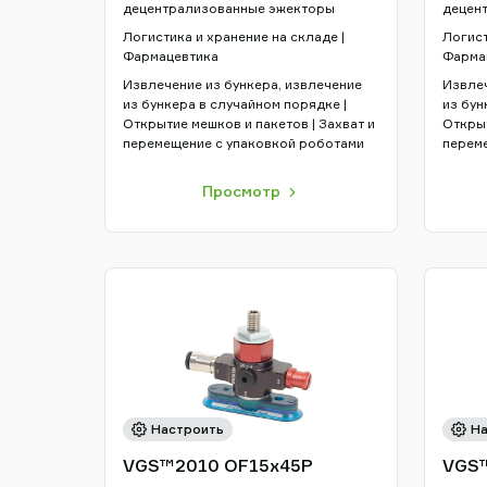
децентрализованные эжекторы
децен
Логистика и хранение на складе |
Логист
Фармацевтика
Фарма
Извлечение из бункера, извлечение
Извлеч
из бункера в случайном порядке |
из бун
Открытие мешков и пакетов | Захват и
Открыт
перемещение с упаковкой роботами
перем
Просмотр
Настроить
На
VGS™2010 OF15x45P
VGS