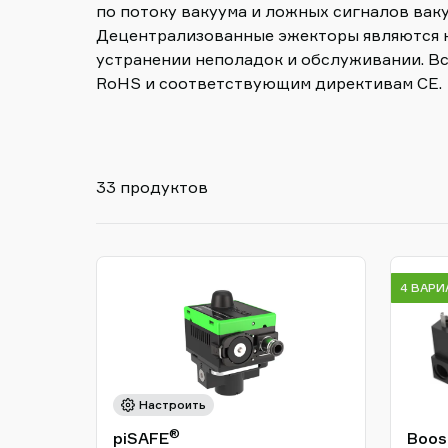
shop
по потоку вакуума и ложных сигналов вак
Децентрализованные эжекторы являются н
устранении неполадок и обслуживании. Вс
RoHS и соответствующим директивам CE.
33 продуктов
4 ВАР
Настроить
®
piSAFE
Boost