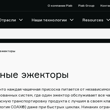
О компании Piab
Piab Group
Конта
Отрасли
Наши технологии
Resources
 эжекторы
ные эжекторы
то каждая чашечная присоска питается от независимо
зованных систем, где один эжектор обслуживает все ч
пасную транспортировку продукта с лучшим в своем кл
логия COAX®) даже при быстрых циклах. Никаких огра