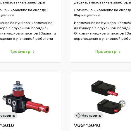
трализованные эжекторы
децентрализованные эжекторы
ика и хранение на складе |
Логистика и хранение на складе
цевтика
Фармацевтика
ение из бункера, извлечение
Извлечение из бункера, извлеч
кера в случайном порядке |
из бункера в случайном порядке
ие мешков и пакетов | Захват и
Открытие мешков и пакетов | За
ещение с упаковкой роботами
перемещение с упаковкой робо
Просмотр
Просмотр
строить
Настроить
™3010
VGS™3040