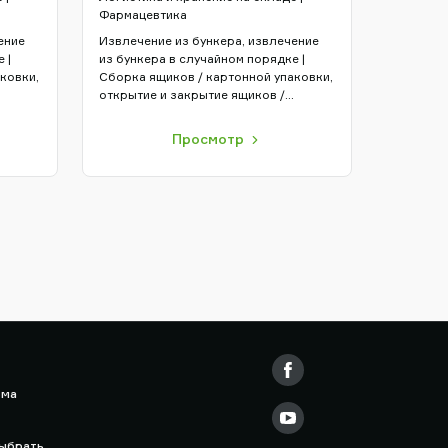
Фармацевтика
ение
Извлечение из бункера, извлечение
 |
из бункера в случайном порядке |
ковки,
Сборка ящиков / картонной упаковки,
открытие и закрытие ящиков /
картонной упаковки | Захват и
тами
перемещение с упаковкой роботами
Просмотр
рма
выбрать