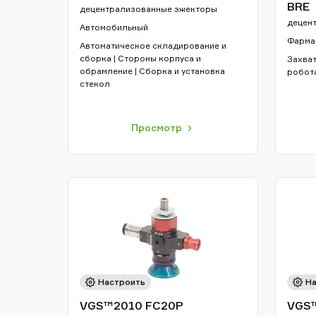
BRE
децентрализованные эжекторы
децен
Автомобильный
Фарма
Автоматическое складирование и
сборка | Стороны корпуса и
Захват
обрамление | Сборка и установка
робот
стекол
Просмотр
Настроить
На
VGS™2010 FC20P
VGS