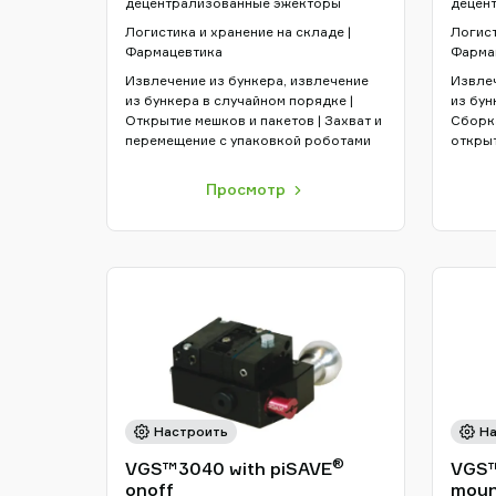
децентрализованные эжекторы
децен
Логистика и хранение на складе |
Логист
Фармацевтика
Фарма
Извлечение из бункера, извлечение
Извлеч
из бункера в случайном порядке |
из бун
Открытие мешков и пакетов | Захват и
Сборка
перемещение с упаковкой роботами
открыт
картон
перем
Просмотр
Настроить
На
®
VGS™3040 with piSAVE
VGS™
onoff
moun