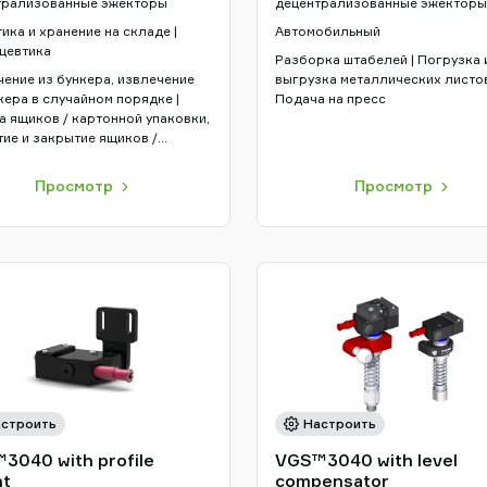
трализованные эжекторы
децентрализованные эжекторы
ика и хранение на складе |
Автомобильный
цевтика
Разборка штабелей | Погрузка 
ение из бункера, извлечение
выгрузка металлических листов
кера в случайном порядке |
Подача на пресс
 ящиков / картонной упаковки,
ие и закрытие ящиков /
ной упаковки | Захват и
ещение с упаковкой роботами
Просмотр
Просмотр
строить
Настроить
3040 with profile
VGS™3040 with level
t
compensator