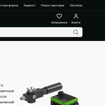
ктная форма
Support
Поиск партнера
Old shop
Избранное
Войти
го
ашечные
ассе
ничений