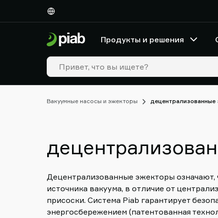
Продукты
и
решения
Продукты и решения
Отрасли
Наши
технологии
Resources
О
Вакуумные насосы и эжекторы
децентрализованные
компании
Piab
Piab
децентрализован
Group
Контактная
форма
Support
Децентрализованные эжекторы означают, ч
Поиск
источника вакуума, в отличие от централи
партнера
присоски. Система Piab гарантирует безо
Old
энергосбережением (патентованная техно