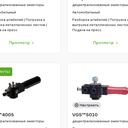
трализованные эжекторы
децентрализованные эжекторы
обильный
Автомобильный
ка штабелей | Погрузка и
Разборка штабелей | Погрузка 
ка металлических листов |
выгрузка металлических листов
 на пресс
Подача на пресс
Просмотр
Просмотр
ИАНТЫ
Настроить
™4005
VGS™5010
трализованные эжекторы
децентрализованные эжекторы