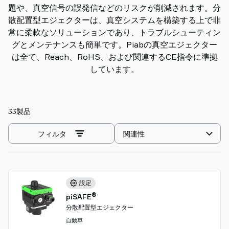
題や、真空信号の誤発信などのリスクが削減されます。分
Piab
散配置型エジェクターは、真空システムを構築する上で非
に
常に柔軟なソリューションであり、トラブルシューティン
つ
グとメンテナンスも簡単です。Piabの真空エジェクター
い
は全て、Reach、RoHS、および関連するCE指令に準拠
て
しています。
Piab
Group
お
33製品
問
合
並
フィルタ
せ
べ
Support
替
地
え
域
を
設定
の
選
®
piSAFE
代
択
分散配置型エジェクター
理
自動車
店