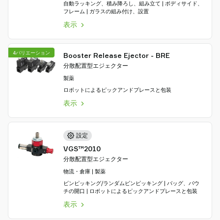
自動ラッキング、積み降ろし、組み立て | ボディサイド、
を
フレーム | ガラスの組み付け、設置
探
表示
す
Old
4バリエーション
Booster Release Ejector - BRE
shop
分散配置型エジェクター
製薬
ロボットによるピックアンドプレースと包装
表示
設定
VGS™2010
分散配置型エジェクター
物流・倉庫 | 製薬
ビンピッキング/ランダムビンピッキング | バッグ、パウ
チの開口 | ロボットによるピックアンドプレースと包装
表示