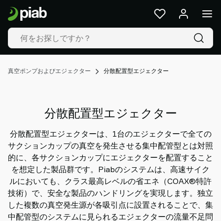
製
品
&
ソ
リ
ュ
真空ポンプおよびエジェクター
分散配置型エジェクター
ー
シ
ョ
分散配置型エジェクター
ン
業
分散配置型エジェクターは、1台のエジェクターで全ての
界
サクションカップの真空を発生させる集中配管型とは対照
私
的に、各サクションカップにエジェクターを配置すること
た
を想定した製品群です。Piabのシステムは、高速サイク
ち
ルにおいても、クラス最高レベルの省エネ（COAX®特許
の
技術）で、安全な製品のハンドリングを実現します。独立
技
した複数の真空発生源が各吸引点に設置されることで、集
術
中配管型のシステムに見られるエジェクターの流量不足問
Resources