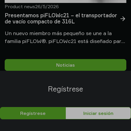
Product news
26/5/2026
Presentamos piFLOWc21 – el transportador
de vacío compacto de 316L
Un nuevo miembro más pequeño se une a la
familia piFLOW®. piFLOWc21 está diseñado para
lotes pequeños, espacios reducidos e integración
perfecta en máquinas OEM.
Noticias
Regístrese
Regístrese
Iniciar sesión