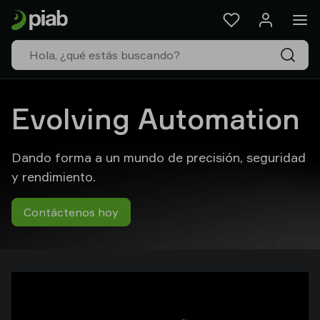
Productos
&
Soluciones
Industrias
Nuestras
tecnologías
Evolving Automation
Recursos
Acerca
Dando forma a un mundo de precisión, seguridad
de
Piab
y rendimiento.
Piab
Group
Contáctenos hoy
Contacte
con
nosotros
Support
Dónde
comprar