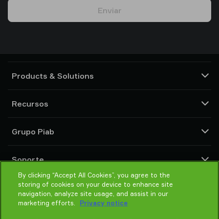
Enviar
Products & Solutions
Bombas de vacío y eyectores
Recursos
Ventosas y sistemas de agarre delicado
Componentes de herramientas de final de brazo (EOAT) para robots
Centro CAD
Grupo Piab
Soluciones de agarre para robots y cobots
Configuradores de producto
Transportadores por vacío para sólidos en polvo y a granel
Términos y condiciones de ventas
Sobre nosotros
Soporte
Política de Privacidad
Organización global
Código de conducta
By clicking “Accept All Cookies”, you agree to the
Contacto
storing of cookies on your device to enhance site
Noticias
Encontrar un partner
navigation, analyze site usage, and assist in our
Ayuda para elegir
marketing efforts.
Privacy notice
Formación